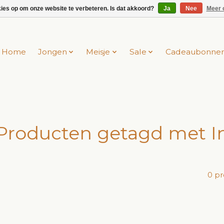
kies op om onze website te verbeteren. Is dat akkoord?
Ja
Nee
Meer 
Home
Jongen
Meisje
Sale
Cadeaubonne
Producten getagd met I
0 p