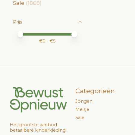
Sale
(1808)
Prijs
Minimale prijswaarde
Price maximum value
€
0
- €
5
Categorieën
Jongen
Meisje
Sale
Het grootste aanbod
betaalbare kinderkleding!