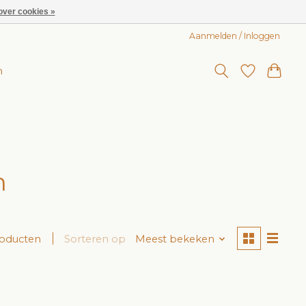
over cookies »
Aanmelden / Inloggen
n
n
roducten
Sorteren op
Meest bekeken