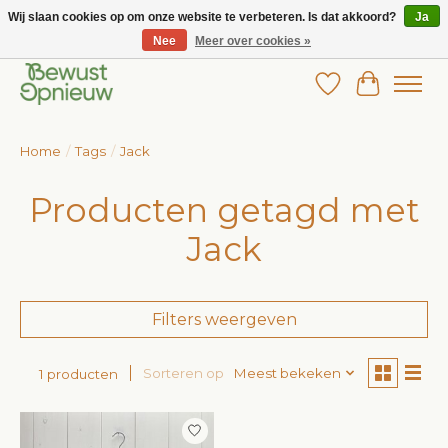
Wij slaan cookies op om onze website te verbeteren. Is dat akkoord?
Ja
Nee
Meer over cookies »
Wij bieden het grootste aanbod in betaalbare kinderkleding!
Verlanglijst
Winkelw
Home
/
Tags
/
Jack
Producten getagd met
Jack
Filters weergeven
Sorteren op
Meest bekeken
1 producten