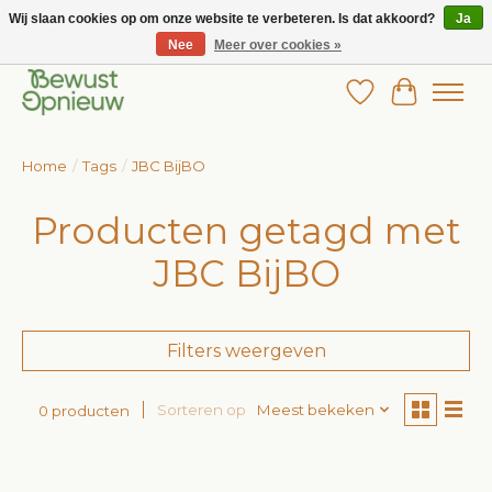
Wij slaan cookies op om onze website te verbeteren. Is dat akkoord?
Ja
Nee
Meer over cookies »
Wij bieden het grootste aanbod in betaalbare kinderkleding!
Verlanglijst
Winkelw
Home
/
Tags
/
JBC BijBO
Producten getagd met
JBC BijBO
Filters weergeven
Sorteren op
Meest bekeken
0 producten