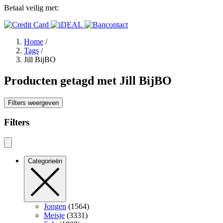
Betaal veilig met:
Home
/
Tags
/
Jill BijBO
Producten getagd met Jill BijBO
Filters weergeven
Filters
Categorieën
Jongen
(1564)
Meisje
(3331)