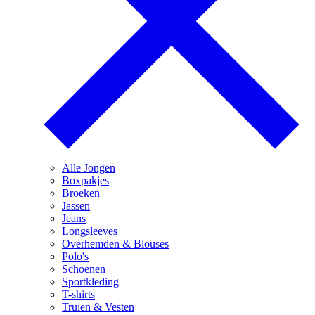
Alle Jongen
Boxpakjes
Broeken
Jassen
Jeans
Longsleeves
Overhemden & Blouses
Polo's
Schoenen
Sportkleding
T-shirts
Truien & Vesten