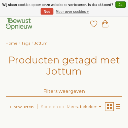
Wij slaan cookies op om onze website te verbeteren. Is dat akkoord?
Ja
Nee
Meer over cookies »
Wij bieden het grootste aanbod in betaalbare kinderkleding!
Verlanglijst
Winkelw
Home
/
Tags
/
Jottum
Producten getagd met
Jottum
Filters weergeven
Sorteren op
Meest bekeken
0 producten