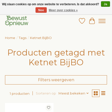
Wij slaan cookies op om onze website te verbeteren. Is dat akkoord?
Ja
Nee
Meer over cookies »
Wij bieden het grootste aanbod in betaalbare kinderkleding!
Verlanglijst
Winkelw
Home
/
Tags
/
Ketnet BijBO
Producten getagd met
Ketnet BijBO
Filters weergeven
Sorteren op
Meest bekeken
1 producten