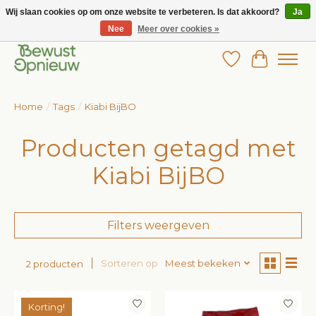
Wij slaan cookies op om onze website te verbeteren. Is dat akkoord?
Ja
Nee
Meer over cookies »
Wij bieden het grootste aanbod in betaalbare kinderkleding!
Verlanglijst
Winkelw
Home
/
Tags
/
Kiabi BijBO
Producten getagd met
Kiabi BijBO
Filters weergeven
Sorteren op
Meest bekeken
2 producten
Korting!