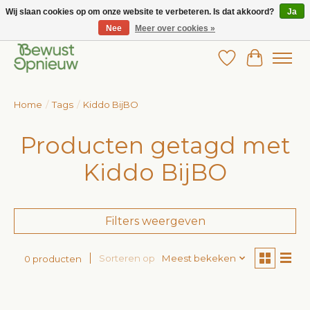
Wij slaan cookies op om onze website te verbeteren. Is dat akkoord?
Ja
Nee
Meer over cookies »
Wij bieden het grootste aanbod in betaalbare kinderkleding!
Verlanglijst
Winkelw
Home
/
Tags
/
Kiddo BijBO
Producten getagd met
Kiddo BijBO
Filters weergeven
Sorteren op
Meest bekeken
0 producten