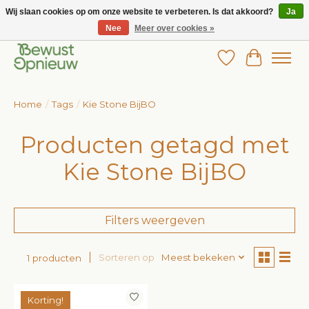
Wij slaan cookies op om onze website te verbeteren. Is dat akkoord?
Ja
Nee
Meer over cookies »
Wij bieden het grootste aanbod in betaalbare kinderkleding!
Verlanglijst
Winkelw
Home
/
Tags
/
Kie Stone BijBO
Producten getagd met
Kie Stone BijBO
Filters weergeven
Sorteren op
Meest bekeken
1 producten
Korting!