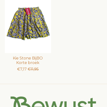
Kie Stone BijBO
Korte broek
€7,17
€11,95