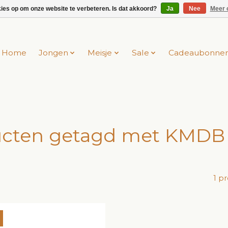
kies op om onze website te verbeteren. Is dat akkoord?
Ja
Nee
Meer 
Home
Jongen
Meisje
Sale
Cadeaubonne
cten getagd met KMDB
1 p