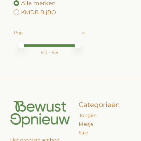
Alle merken
KMDB BijBO
Prijs
Minimale prijswaarde
Price maximum value
€
0
- €
5
Categorieën
Jongen
Meisje
Sale
Het grootste aanbod