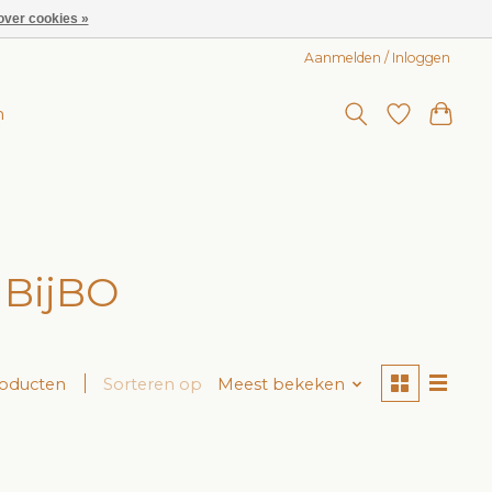
over cookies »
Aanmelden / Inloggen
n
 BijBO
roducten
Sorteren op
Meest bekeken