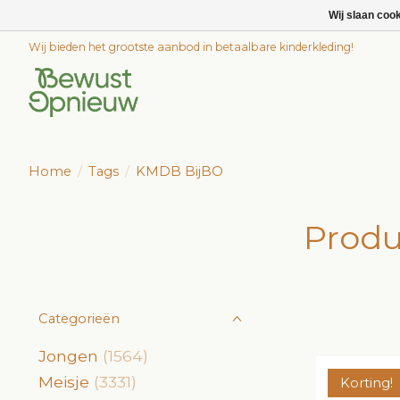
Wij slaan coo
Wij bieden het grootste aanbod in betaalbare kinderkleding!
Home
/
Tags
/
KMDB BijBO
Produ
Categorieën
Jongen
(1564)
Meisje
(3331)
Korting!