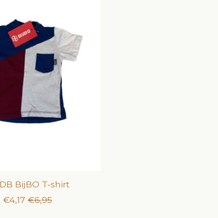
B BijBO T-shirt
€4,17
€6,95