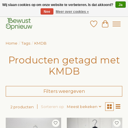
Wij slaan cookies op om onze website te verbeteren. Is dat akkoord?
Ja
Nee
Meer over cookies »
Wij bieden het grootste aanbod in betaalbare kinderkleding!
Verlanglijst
Winkelw
Home
/
Tags
/
KMDB
Producten getagd met
KMDB
Filters weergeven
Sorteren op
Meest bekeken
2 producten