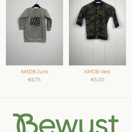
KMDB Jurk
KMDB Vest
€6,75
€5,00