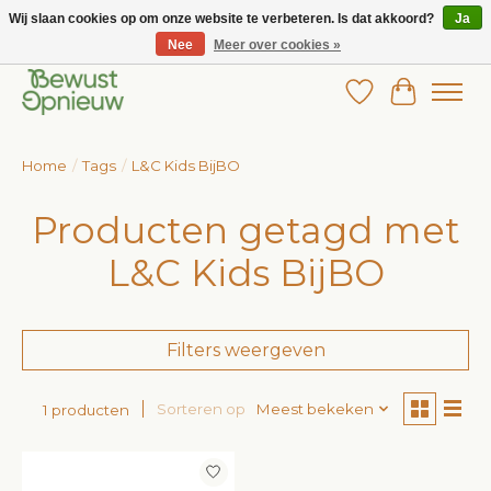
Wij slaan cookies op om onze website te verbeteren. Is dat akkoord?
Ja
Nee
Meer over cookies »
Wij bieden het grootste aanbod in betaalbare kinderkleding!
Verlanglijst
Winkelw
Home
/
Tags
/
L&C Kids BijBO
Producten getagd met
L&C Kids BijBO
Filters weergeven
Sorteren op
Meest bekeken
1 producten