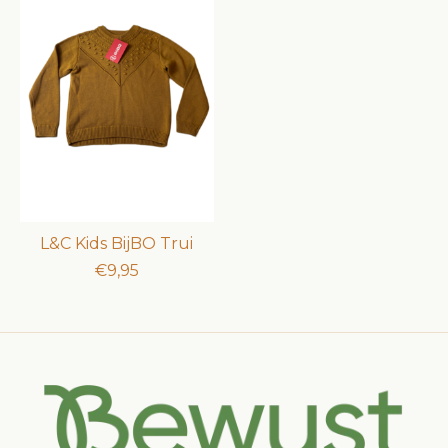
L&C Kids BijBO Trui
€9,95