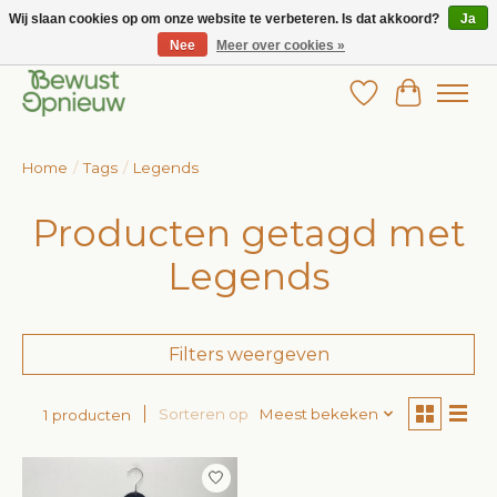
Wij slaan cookies op om onze website te verbeteren. Is dat akkoord?
Ja
Nee
Meer over cookies »
Wij bieden het grootste aanbod in betaalbare kinderkleding!
Verlanglijst
Winkelw
Home
/
Tags
/
Legends
Producten getagd met
Legends
Filters weergeven
Sorteren op
Meest bekeken
1 producten