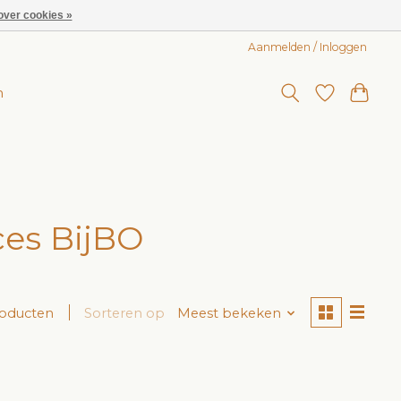
over cookies »
Aanmelden / Inloggen
n
ces BijBO
roducten
Sorteren op
Meest bekeken