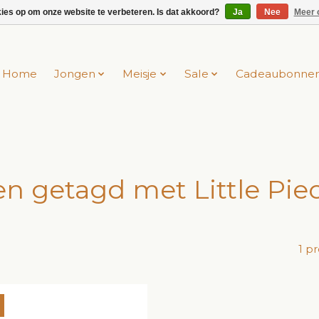
kies op om onze website te verbeteren. Is dat akkoord?
Ja
Nee
Meer 
Home
Jongen
Meisje
Sale
Cadeaubonne
n getagd met Little Pie
1 p