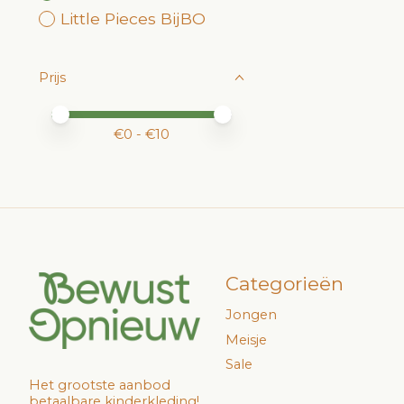
Little Pieces BijBO
Prijs
Minimale prijswaarde
Price maximum value
€
0
- €
10
Categorieën
Jongen
Meisje
Sale
Het grootste aanbod
betaalbare kinderkleding!