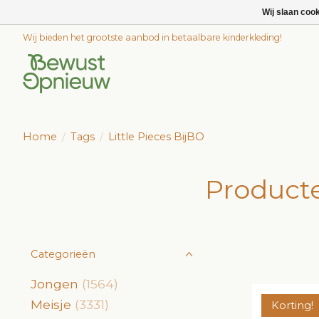
Wij slaan coo
Wij bieden het grootste aanbod in betaalbare kinderkleding!
Home
/
Tags
/
Little Pieces BijBO
Producte
Categorieën
Jongen
(1564)
Meisje
(3331)
Korting!