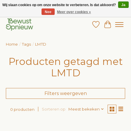
Wij slaan cookies op om onze website te verbeteren. Is dat akkoord?
Ja
Nee
Meer over cookies »
Wij bieden het grootste aanbod in betaalbare kinderkleding!
Verlanglijst
Winkelw
Home
/
Tags
/
LMTD
Producten getagd met
LMTD
Filters weergeven
Sorteren op
Meest bekeken
0 producten