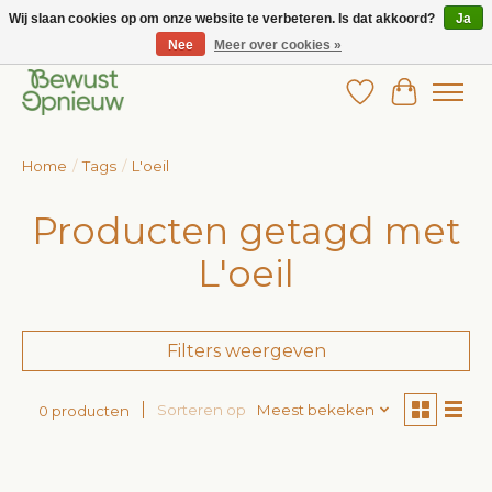
Wij slaan cookies op om onze website te verbeteren. Is dat akkoord?
Ja
Nee
Meer over cookies »
Wij bieden het grootste aanbod in betaalbare kinderkleding!
Verlanglijst
Winkelw
Home
/
Tags
/
L'oeil
Producten getagd met
L'oeil
Filters weergeven
Sorteren op
Meest bekeken
0 producten