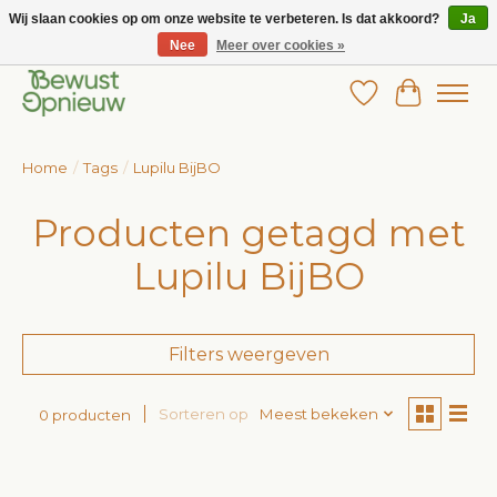
Wij slaan cookies op om onze website te verbeteren. Is dat akkoord?
Ja
Nee
Meer over cookies »
Wij bieden het grootste aanbod in betaalbare kinderkleding!
Verlanglijst
Winkelw
Home
/
Tags
/
Lupilu BijBO
Producten getagd met
Lupilu BijBO
Filters weergeven
Sorteren op
Meest bekeken
0 producten