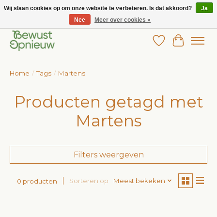
Wij slaan cookies op om onze website te verbeteren. Is dat akkoord?
Ja
Nee
Meer over cookies »
Wij bieden het grootste aanbod in betaalbare kinderkleding!
Verlanglijst
Winkelw
Home
/
Tags
/
Martens
Producten getagd met
Martens
Filters weergeven
Sorteren op
Meest bekeken
0 producten