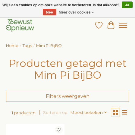
Wij slaan cookies op om onze website te verbeteren. Is dat akkoord?
Ja
Nee
Meer over cookies »
Wij bieden het grootste aanbod in betaalbare kinderkleding!
Verlanglijst
Winkelw
Home
/
Tags
/
Mim Pi BijBO
Producten getagd met
Mim Pi BijBO
Filters weergeven
Sorteren op
Meest bekeken
1 producten