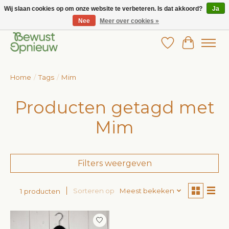
Wij slaan cookies op om onze website te verbeteren. Is dat akkoord?
Ja
Nee
Meer over cookies »
Wij bieden het grootste aanbod in betaalbare kinderkleding!
Verlanglijst
Winkelw
Home
/
Tags
/
Mim
Producten getagd met
Mim
Filters weergeven
Sorteren op
Meest bekeken
1 producten