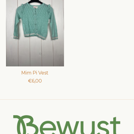
Mim Pi Vest
€6,00