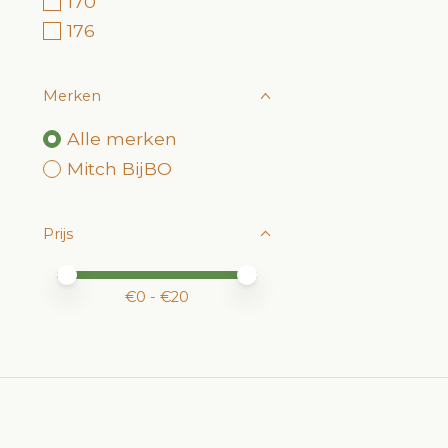
170
176
Merken
Alle merken
Mitch BijBO
Prijs
Minimale prijswaarde
Price maximum value
€
0
- €
20