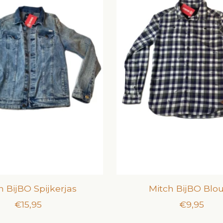
h BijBO Spijkerjas
Mitch BijBO Blo
€15,95
€9,95