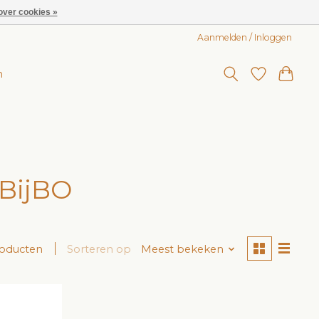
over cookies »
Aanmelden / Inloggen
n
 BijBO
roducten
Sorteren op
Meest bekeken