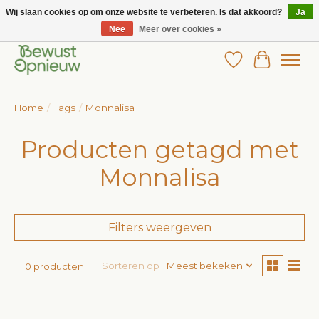
Wij slaan cookies op om onze website te verbeteren. Is dat akkoord?
Ja
Nee
Meer over cookies »
Wij bieden het grootste aanbod in betaalbare kinderkleding!
Verlanglijst
Winkelw
Home
/
Tags
/
Monnalisa
Producten getagd met
Monnalisa
Filters weergeven
Sorteren op
Meest bekeken
0 producten