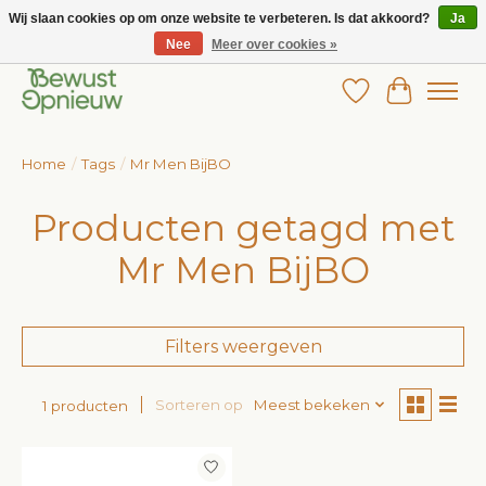
Wij slaan cookies op om onze website te verbeteren. Is dat akkoord?
Ja
Nee
Meer over cookies »
Wij bieden het grootste aanbod in betaalbare kinderkleding!
Verlanglijst
Winkelw
Home
/
Tags
/
Mr Men BijBO
Producten getagd met
Mr Men BijBO
Filters weergeven
Sorteren op
Meest bekeken
1 producten