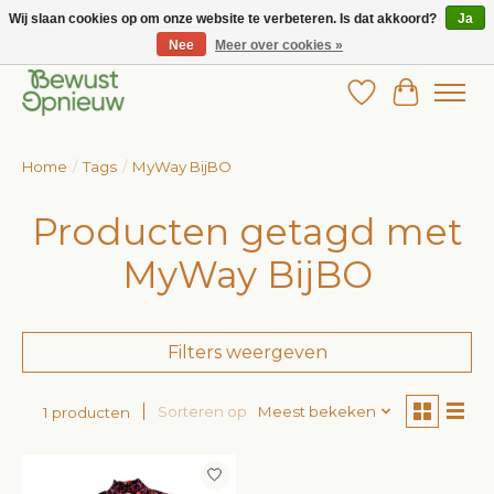
Wij slaan cookies op om onze website te verbeteren. Is dat akkoord?
Ja
Nee
Meer over cookies »
Wij bieden het grootste aanbod in betaalbare kinderkleding!
Verlanglijst
Winkelw
Home
/
Tags
/
MyWay BijBO
Producten getagd met
MyWay BijBO
Filters weergeven
Sorteren op
Meest bekeken
1 producten