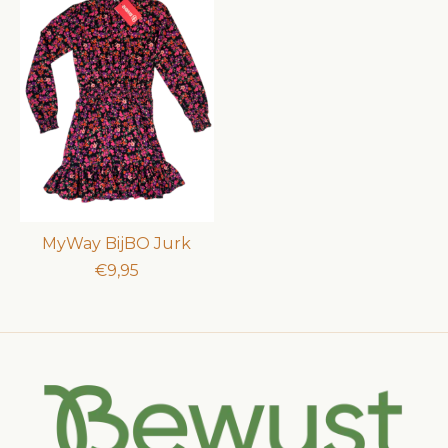
MyWay BijBO Jurk
€9,95