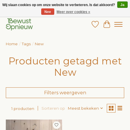
Wij slaan cookies op om onze website te verbeteren. Is dat akkoord?
Ja
Nee
Meer over cookies »
Wij bieden het grootste aanbod in betaalbare kinderkleding!
Verlanglijst
Winkelw
Home
/
Tags
/
New
Producten getagd met
New
Filters weergeven
Sorteren op
Meest bekeken
1 producten