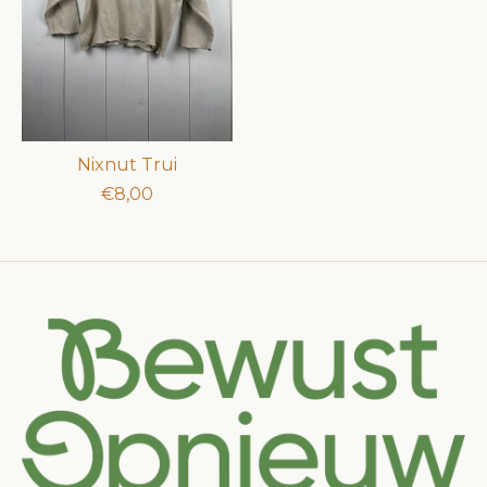
Nixnut Trui
€8,00