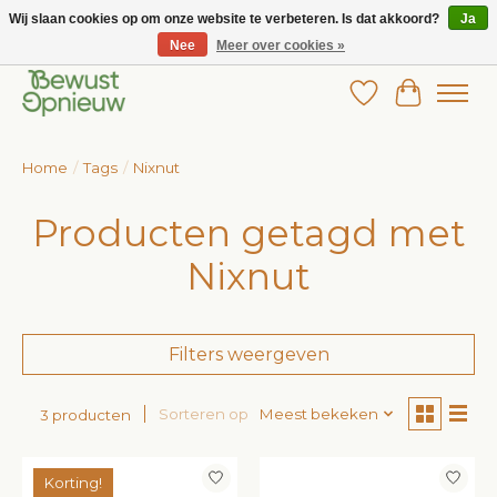
Wij slaan cookies op om onze website te verbeteren. Is dat akkoord?
Ja
Nee
Meer over cookies »
Wij bieden het grootste aanbod in betaalbare kinderkleding!
Verlanglijst
Winkelw
Home
/
Tags
/
Nixnut
Producten getagd met
Nixnut
Filters weergeven
Sorteren op
Meest bekeken
3 producten
Korting!