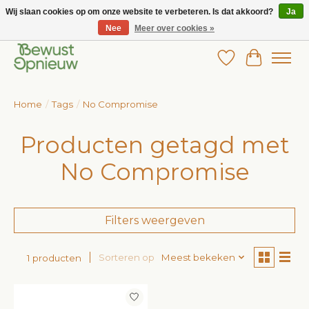
Wij slaan cookies op om onze website te verbeteren. Is dat akkoord?
Ja
Nee
Meer over cookies »
Wij bieden het grootste aanbod in betaalbare kinderkleding!
Verlanglijst
Winkelw
Home
/
Tags
/
No Compromise
Producten getagd met
No Compromise
Filters weergeven
Sorteren op
Meest bekeken
1 producten