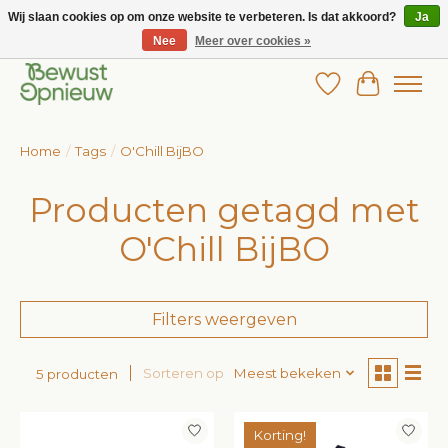
Wij slaan cookies op om onze website te verbeteren. Is dat akkoord?
Ja
Nee
Meer over cookies »
Wij bieden het grootste aanbod in betaalbare kinderkleding!
Verlanglijst
Winkelw
Home
/
Tags
/
O'Chill BijBO
Producten getagd met
O'Chill BijBO
Filters weergeven
Sorteren op
Meest bekeken
5 producten
Korting!