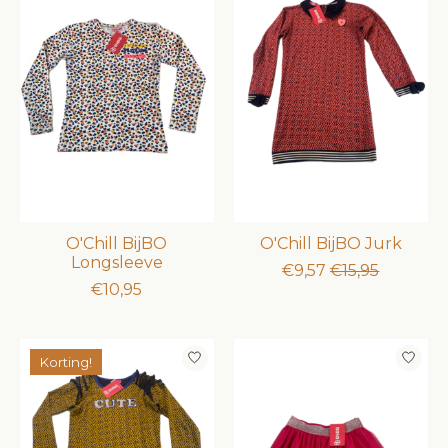
O'Chill BijBO
O'Chill BijBO Jurk
Longsleeve
€9,57
€15,95
€10,95
Korting!