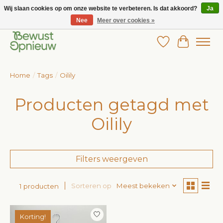
Wij slaan cookies op om onze website te verbeteren. Is dat akkoord?
Ja
Nee
Meer over cookies »
Wij bieden het grootste aanbod in betaalbare kinderkleding!
Verlanglijst
Winkelw
Home
/
Tags
/
Oilily
Producten getagd met
Oilily
Filters weergeven
Sorteren op
Meest bekeken
1 producten
Korting!