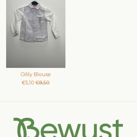
Oilily Blouse
€5,10
€8,50