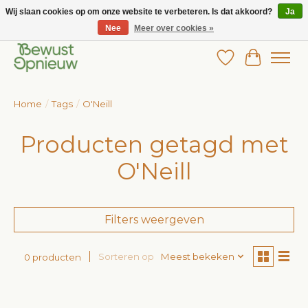
Wij slaan cookies op om onze website te verbeteren. Is dat akkoord?
Ja
Nee
Meer over cookies »
Wij bieden het grootste aanbod in betaalbare kinderkleding!
Verlanglijst
Winkelw
Home
/
Tags
/
O'Neill
Producten getagd met
O'Neill
Filters weergeven
Sorteren op
Meest bekeken
0 producten