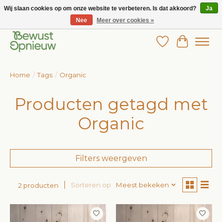
Wij slaan cookies op om onze website te verbeteren. Is dat akkoord?
Ja
Nee
Meer over cookies »
Wij bieden het grootste aanbod in betaalbare kinderkleding!
Verlanglijst
Winkelw
Home
/
Tags
/
Organic
Producten getagd met
Organic
Filters weergeven
Sorteren op
Meest bekeken
2 producten