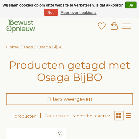
Wij slaan cookies op om onze website te verbeteren. Is dat akkoord?
Ja
Nee
Meer over cookies »
Wij bieden het grootste aanbod in betaalbare kinderkleding!
Verlanglijst
Winkelw
Home
/
Tags
/
Osaga BijBO
Producten getagd met
Osaga BijBO
Filters weergeven
Sorteren op
Meest bekeken
1 producten