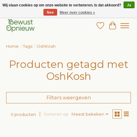
Wij slaan cookies op om onze website te verbeteren. Is dat akkoord?
Ja
Nee
Meer over cookies »
Wij bieden het grootste aanbod in betaalbare kinderkleding!
Verlanglijst
Winkelw
Home
/
Tags
/
OshKosh
Producten getagd met
OshKosh
Filters weergeven
Sorteren op
Meest bekeken
0 producten