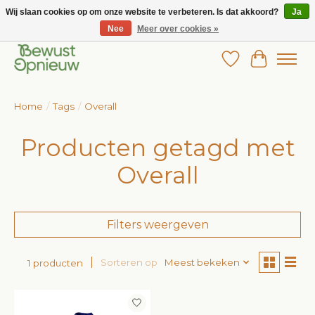
Wij slaan cookies op om onze website te verbeteren. Is dat akkoord?
Ja
Nee
Meer over cookies »
Wij bieden het grootste aanbod in betaalbare kinderkleding!
Verlanglijst
Winkelw
Home
/
Tags
/
Overall
Producten getagd met
Overall
Filters weergeven
Sorteren op
Meest bekeken
1 producten