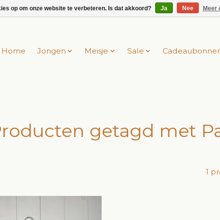
kies op om onze website te verbeteren. Is dat akkoord?
Ja
Nee
Meer 
Home
Jongen
Meisje
Sale
Cadeaubonne
roducten getagd met P
1 p