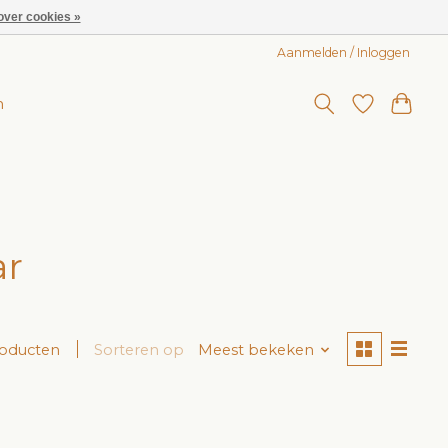
over cookies »
Aanmelden / Inloggen
n
ar
roducten
Sorteren op
Meest bekeken