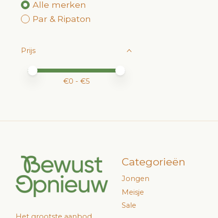
Alle merken
Par & Ripaton
Prijs
Minimale prijswaarde
Price maximum value
€
0
- €
5
Categorieën
Jongen
Meisje
Sale
Het grootste aanbod