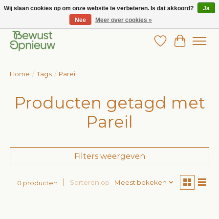
Wij slaan cookies op om onze website te verbeteren. Is dat akkoord?
Ja
Nee
Meer over cookies »
Wij bieden het grootste aanbod in betaalbare kinderkleding!
Verlanglijst
Winkelw
Home
/
Tags
/
Pareil
Producten getagd met
Pareil
Filters weergeven
Sorteren op
Meest bekeken
0 producten