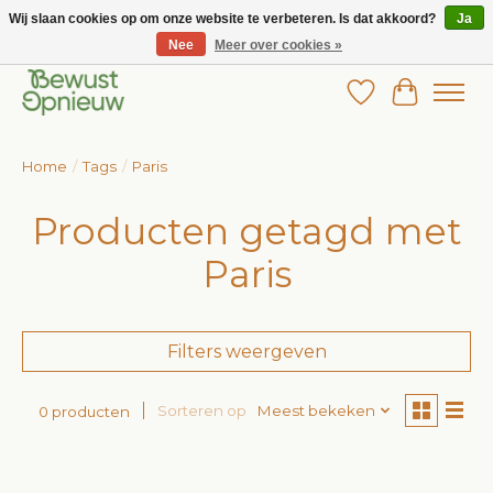
Wij slaan cookies op om onze website te verbeteren. Is dat akkoord?
Ja
Nee
Meer over cookies »
Wij bieden het grootste aanbod in betaalbare kinderkleding!
Verlanglijst
Winkelw
Home
/
Tags
/
Paris
Producten getagd met
Paris
Filters weergeven
Sorteren op
Meest bekeken
0 producten