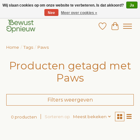
Wij slaan cookies op om onze website te verbeteren. Is dat akkoord?
Ja
Nee
Meer over cookies »
Wij bieden het grootste aanbod in betaalbare kinderkleding!
Verlanglijst
Winkelw
Home
/
Tags
/
Paws
Producten getagd met
Paws
Filters weergeven
Sorteren op
Meest bekeken
0 producten