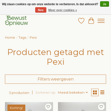
Wij slaan cookies op om onze website te verbeteren. Is dat akkoord?
Ja
Nee
Meer over cookies »
Wij bieden het grootste aanbod in betaalbare kinderkleding!
Verlanglijst
Winkelw
Home
/
Tags
/
Pexi
Producten getagd met
Pexi
Filters weergeven
Sorteren op
Meest bekeken
3 producten
Korting!