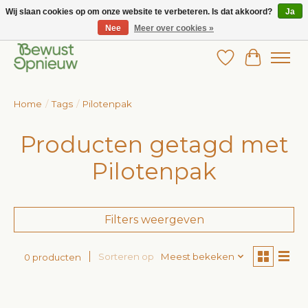
Wij slaan cookies op om onze website te verbeteren. Is dat akkoord?
Ja
Nee
Meer over cookies »
Wij bieden het grootste aanbod in betaalbare kinderkleding!
Verlanglijst
Winkelw
Home
/
Tags
/
Pilotenpak
Producten getagd met
Pilotenpak
Filters weergeven
Sorteren op
Meest bekeken
0 producten