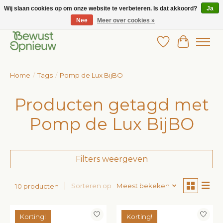
Wij slaan cookies op om onze website te verbeteren. Is dat akkoord?
Ja
Nee
Meer over cookies »
Wij bieden het grootste aanbod in betaalbare kinderkleding!
Verlanglijst
Winkelw
Home
/
Tags
/
Pomp de Lux BijBO
Producten getagd met
Pomp de Lux BijBO
Filters weergeven
Sorteren op
Meest bekeken
10 producten
Korting!
Korting!