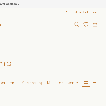
over cookies »
Aanmelden / Inloggen
n
omp
roducten
Sorteren op
Meest bekeken