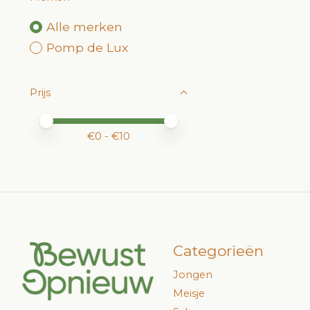
Alle merken
Pomp de Lux
Prijs
Minimale prijswaarde
Price maximum value
€
0
- €
10
Categorieën
Jongen
Meisje