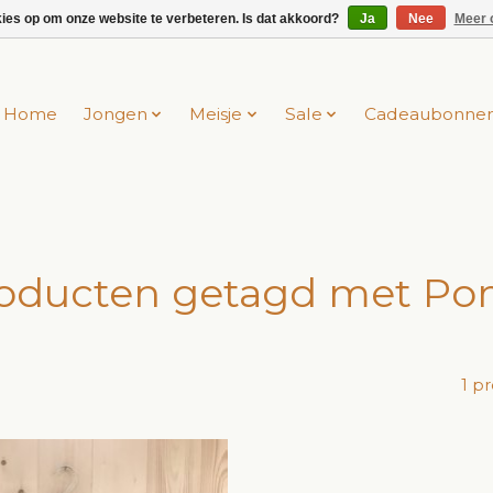
kies op om onze website te verbeteren. Is dat akkoord?
Ja
Nee
Meer 
Home
Jongen
Meisje
Sale
Cadeaubonne
oducten getagd met P
1 p