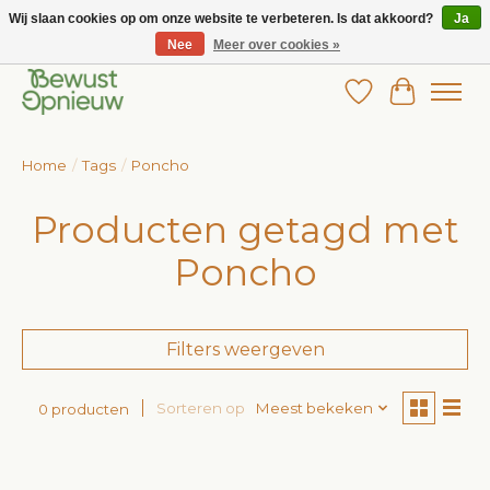
Wij slaan cookies op om onze website te verbeteren. Is dat akkoord?
Ja
Nee
Meer over cookies »
Wij bieden het grootste aanbod in betaalbare kinderkleding!
Verlanglijst
Winkelw
Home
/
Tags
/
Poncho
Producten getagd met
Poncho
Filters weergeven
Sorteren op
Meest bekeken
0 producten