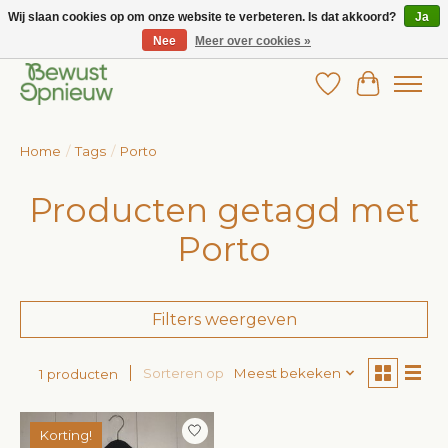
Wij slaan cookies op om onze website te verbeteren. Is dat akkoord?
Ja
Nee
Meer over cookies »
Wij bieden het grootste aanbod in betaalbare kinderkleding!
Verlanglijst
Winkelw
Home
/
Tags
/
Porto
Producten getagd met
Porto
Filters weergeven
Sorteren op
Meest bekeken
1 producten
Korting!