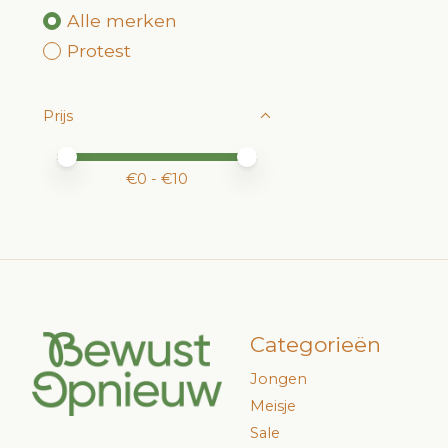
Alle merken
Protest
Prijs
Minimale prijswaarde
Price maximum value
€
0
- €
10
Categorieën
Jongen
Meisje
Sale