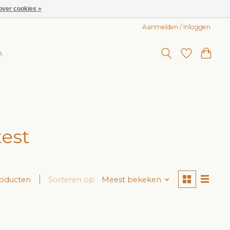
over cookies »
Aanmelden / Inloggen
n
est
roducten
Sorteren op
Meest bekeken