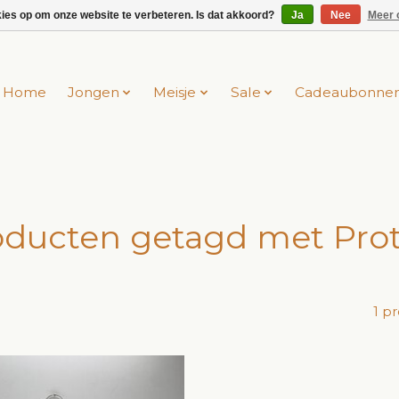
kies op om onze website te verbeteren. Is dat akkoord?
Ja
Nee
Meer 
Home
Jongen
Meisje
Sale
Cadeaubonne
oducten getagd met Prot
1 p