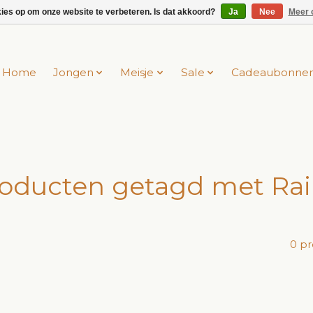
kies op om onze website te verbeteren. Is dat akkoord?
Ja
Nee
Meer 
Home
Jongen
Meisje
Sale
Cadeaubonne
oducten getagd met Ra
0 p