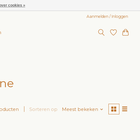
over cookies »
Aanmelden / Inloggen
n
ine
roducten
Sorteren op
Meest bekeken