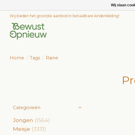
Wij slaan coo
Wij bieden het grootste aanbod in betaalbare kinderkleding!
Home
/
Tags
/
Raine
Pr
Categorieën
Jongen
(1564)
Meisje
(3331)