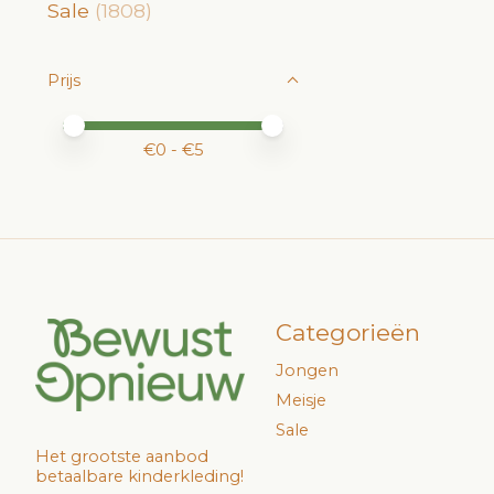
Sale
(1808)
Prijs
Minimale prijswaarde
Price maximum value
€
0
- €
5
Categorieën
Jongen
Meisje
Sale
Het grootste aanbod
betaalbare kinderkleding!