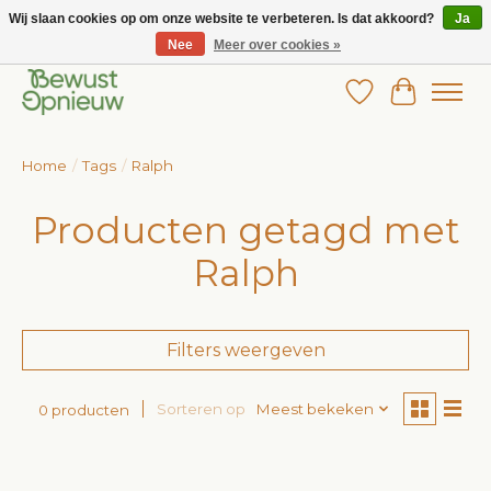
Wij slaan cookies op om onze website te verbeteren. Is dat akkoord?
Ja
Nee
Meer over cookies »
Wij bieden het grootste aanbod in betaalbare kinderkleding!
Verlanglijst
Winkelw
Home
/
Tags
/
Ralph
Producten getagd met
Ralph
Filters weergeven
Sorteren op
Meest bekeken
0 producten