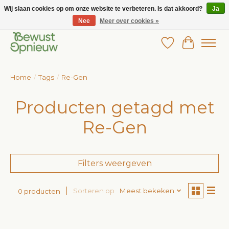
Wij slaan cookies op om onze website te verbeteren. Is dat akkoord?
Ja
Nee
Meer over cookies »
Wij bieden het grootste aanbod in betaalbare kinderkleding!
Verlanglijst
Winkelw
Home
/
Tags
/
Re-Gen
Producten getagd met
Re-Gen
Filters weergeven
Sorteren op
Meest bekeken
0 producten