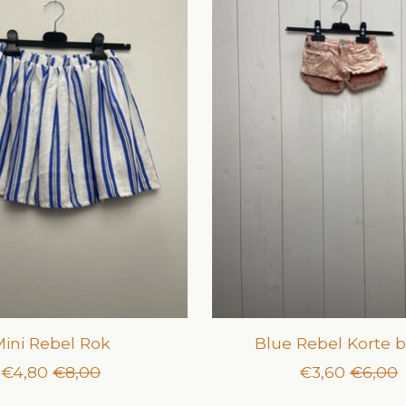
ini Rebel Rok
Blue Rebel Korte 
€4,80
€8,00
€3,60
€6,00