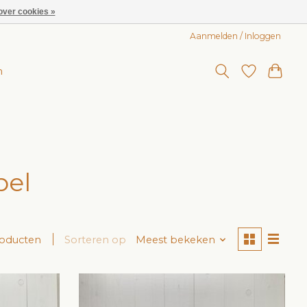
over cookies »
Aanmelden / Inloggen
n
bel
roducten
Sorteren op
Meest bekeken