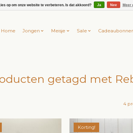
kies op om onze website te verbeteren. Is dat akkoord?
Ja
Nee
Meer 
Home
Jongen
Meisje
Sale
Cadeaubonne
oducten getagd met Re
4 p
Korting!