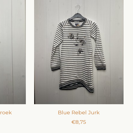
broek
Blue Rebel Jurk
€8,75