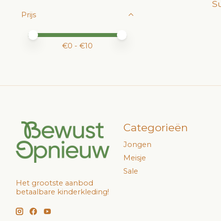
S
Prijs
Minimale prijswaarde
Price maximum value
€
0
- €
10
Categorieën
Jongen
Meisje
Sale
Het grootste aanbod
betaalbare kinderkleding!