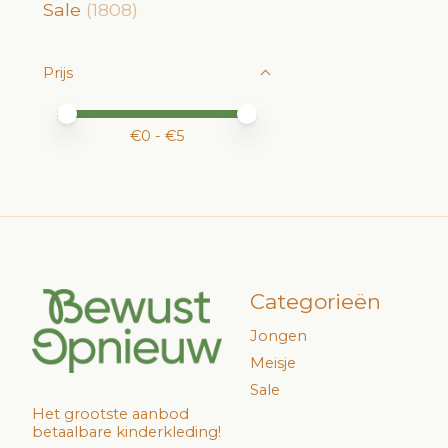
Sale
(1808)
Prijs
Minimale prijswaarde
Price maximum value
€
0
- €
5
Categorieën
Jongen
Meisje
Sale
Het grootste aanbod
betaalbare kinderkleding!