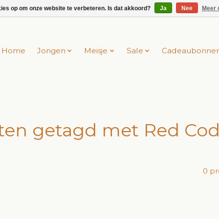
kies op om onze website te verbeteren. Is dat akkoord?
Ja
Nee
Meer 
Home
Jongen
Meisje
Sale
Cadeaubonne
ten getagd met Red Cod
0 p