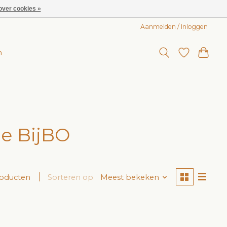
over cookies »
Aanmelden / Inloggen
n
e BijBO
roducten
Sorteren op
Meest bekeken